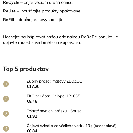
ReCycle
– dajte veciam druhú šancu.
ReUse
– používajte produkty opakovane.
ReFill
– dopĺňajte, nevyhadzujte.
Nechajte sa inšpirovať našou originálnou ReReRe ponukou a
objavte radosť z vedomého nakupovania.
Top 5 produktov
Zubný prášok mätový ZEOZOE
€17,20
EKO perlátor Hihippo HP1055
€8,46
Tekuté mydlo v prášku - Sause
€1,92
Čajová sviečka zo včelieho vosku 19g (bezobalová)
€0,84