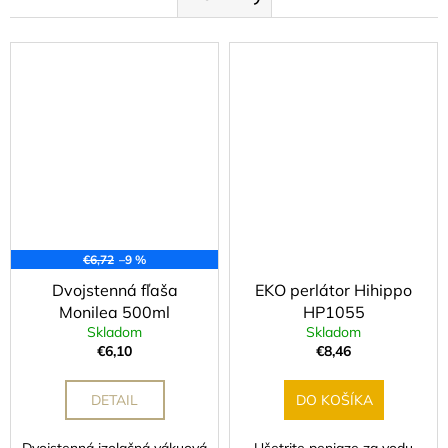
U
ZĽAVA
€6,72
–9 %
Dvojstenná fľaša
EKO perlátor Hihippo
Monilea 500ml
HP1055
Skladom
Skladom
€6,10
€8,46
DETAIL
DO KOŠÍKA
Dvojstenná izolačná vákuová
Ušetrite peniaze za vodu