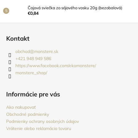
Čajová sviečka zo sójového vosku 20g (bezobalová)
€0,84
Z
á
Kontakt
p
ä
obchod
@
monstere.sk
t
+421 948 949 586
i
https://www.facebook.com/ekomonstere/
monstere_shop/
e
Informácie pre vás
Ako nakupovať
Obchodné podmienky
Podmienky ochrany osobných údajov
Vrátenie alebo reklamácia tovaru