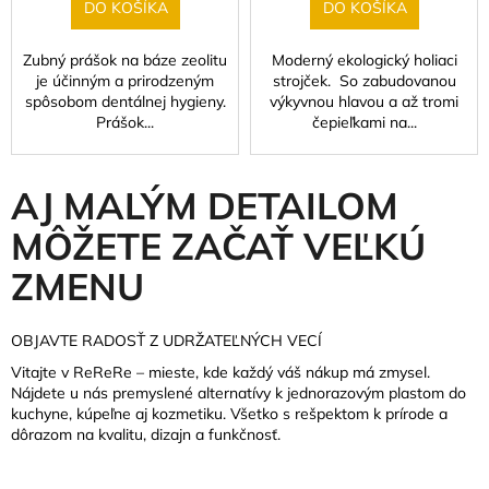
DO KOŠÍKA
DO KOŠÍKA
Zubný prášok na báze zeolitu
Moderný ekologický holiaci
je účinným a prirodzeným
strojček. So zabudovanou
spôsobom dentálnej hygieny.
výkyvnou hlavou a až tromi
Prášok...
čepieľkami na...
AJ MALÝM DETAILOM
MÔŽETE ZAČAŤ VEĽKÚ
ZMENU
OBJAVTE RADOSŤ Z UDRŽATEĽNÝCH VECÍ
Vitajte v ReReRe – mieste, kde každý váš nákup má zmysel.
Nájdete u nás premyslené alternatívy k jednorazovým plastom do
kuchyne, kúpeľne aj kozmetiku. Všetko s rešpektom k prírode a
dôrazom na kvalitu, dizajn a funkčnosť.