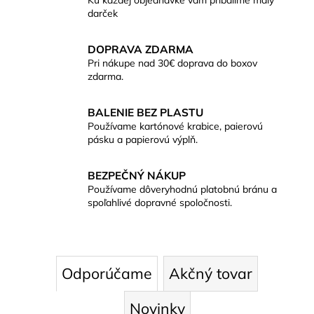
Č
č
darček
a
A
m
e
DOPRAVA ZDARMA
Ť
Pri nákupe nad 30€ doprava do boxov
zdarma.
V
ČAJOVÁ
SVIEČKA
E
BALENIE BEZ PLASTU
ZO
VČELIEHO
Používame kartónové krabice, paierovú
Ľ
VOSKU
pásku a papierovú výplň.
19G
K
(BEZOBALOVÁ)
BEZPEČNÝ NÁKUP
€0,84
Ú
Používame dôveryhodnú platobnú bránu a
spoľahlivé dopravné spoločnosti.
Z
M
E
Odporúčame
Akčný tovar
N
Novinky