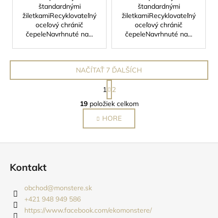
štandardnými
štandardnými
žiletkamiRecyklovateľný
žiletkamiRecyklovateľný
oceľový chránič
oceľový chránič
čepeleNavrhnuté na...
čepeleNavrhnuté na...
NAČÍTAŤ 7 ĎALŠÍCH
S
1
2
t
O
r
19
položiek celkom
v
á
HORE
l
n
k
á
o
d
Z
v
a
a
á
c
Kontakt
n
p
i
i
e
ä
e
obchod
@
monstere.sk
p
t
+421 948 949 586
r
i
https://www.facebook.com/ekomonstere/
v