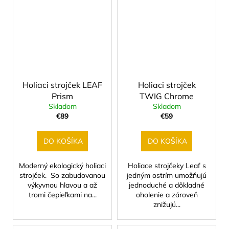
Holiaci strojček LEAF
Holiaci strojček
Prism
TWIG Chrome
Skladom
Skladom
€89
€59
DO KOŠÍKA
DO KOŠÍKA
Moderný ekologický holiaci
Holiace strojčeky Leaf s
strojček. So zabudovanou
jedným ostrím umožňujú
výkyvnou hlavou a až
jednoduché a dôkladné
tromi čepieľkami na...
oholenie a zároveň
znižujú...