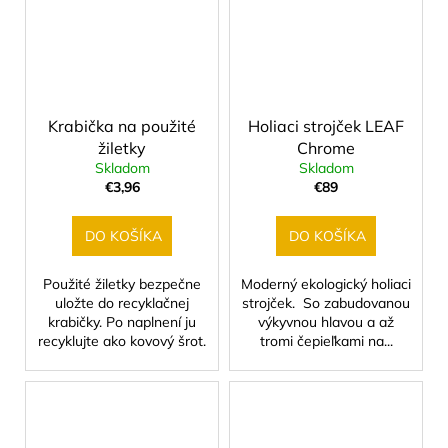
Krabička na použité
Holiaci strojček LEAF
žiletky
Chrome
Skladom
Skladom
€3,96
€89
DO KOŠÍKA
DO KOŠÍKA
Použité žiletky bezpečne
Moderný ekologický holiaci
uložte do recyklačnej
strojček. So zabudovanou
krabičky. Po naplnení ju
výkyvnou hlavou a až
recyklujte ako kovový šrot.
tromi čepieľkami na...