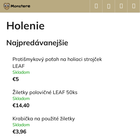
K
Prejsť
Hľadať
Náku
M
Prihláseni
na
o
obsah
Späť
Späť
košík
š
Holenie
í
Č
k
Najpredávanejšie
o
p
o
Protišmykový poťah na holiaci strojček
t
LEAF
Skladom
r
€5
e
b
Žiletky polovičné LEAF 50ks
u
Skladom
€14,40
j
e
Krabička na použité žiletky
t
Skladom
e
€3,96
n