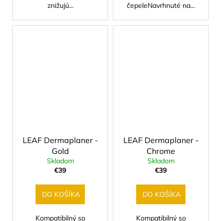
znižujú...
čepeleNavrhnuté na...
LEAF Dermaplaner -
LEAF Dermaplaner -
Gold
Chrome
Skladom
Skladom
€39
€39
DO KOŠÍKA
DO KOŠÍKA
Kompatibilný so
Kompatibilný so