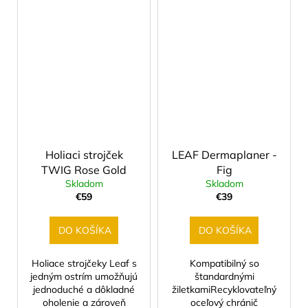
Holiaci strojček
LEAF Dermaplaner -
TWIG Rose Gold
Fig
Skladom
Skladom
€59
€39
DO KOŠÍKA
DO KOŠÍKA
Holiace strojčeky Leaf s
Kompatibilný so
jedným ostrím umožňujú
štandardnými
jednoduché a dôkladné
žiletkamiRecyklovateľný
oholenie a zároveň
oceľový chránič