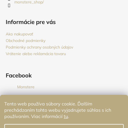
monstere_shop/
e
k
y
v
Informácie pre vás
ý
p
Ako nakupovať
i
Obchodné podmienky
s
Podmienky ochrany osobných údajov
u
Vrátenie alebo reklamácia tovaru
Facebook
Monstere
Tento web používa súbory cookie. Ďalším
Prijímame online platby
prechádzaním tohto webu vyjadrujete súhlas s ich
používaním. Viac informácií
tu
.