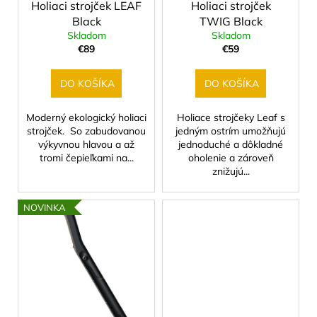
č
Holiaci strojček LEAF
Holiaci strojček
u
a
Black
TWIG Black
k
m
Skladom
Skladom
t
e
€89
€59
o
v
DO KOŠÍKA
DO KOŠÍKA
TEKUTÉ
MYDLO
V
Moderný ekologický holiaci
Holiace strojčeky Leaf s
PRÁŠKU
strojček. So zabudovanou
jedným ostrím umožňujú
-
výkyvnou hlavou a až
jednoduché a dôkladné
SAUSE
tromi čepieľkami na...
oholenie a zároveň
€1,92
znižujú...
NOVINKA