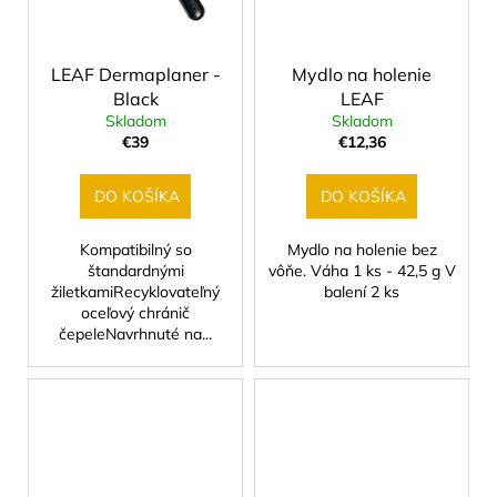
LEAF Dermaplaner -
Mydlo na holenie
Black
LEAF
Skladom
Skladom
€39
€12,36
DO KOŠÍKA
DO KOŠÍKA
Kompatibilný so
Mydlo na holenie bez
štandardnými
vôňe. Váha 1 ks - 42,5 g V
žiletkamiRecyklovateľný
balení 2 ks
oceľový chránič
čepeleNavrhnuté na...