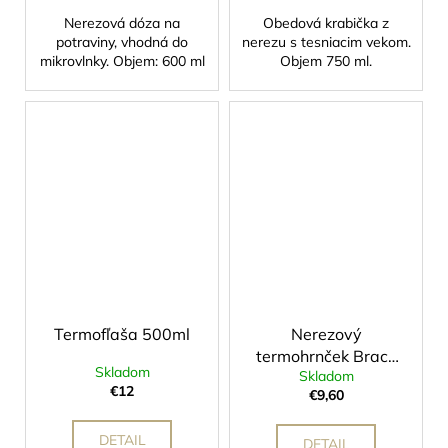
Nerezová dóza na
Obedová krabička z
potraviny, vhodná do
nerezu s tesniacim vekom.
mikrovlnky. Objem: 600 ml
Objem 750 ml.
Termofľaša 500ml
Nerezový
termohrnček Brace
Skladom
Skladom
350ml
€12
€9,60
DETAIL
DETAIL