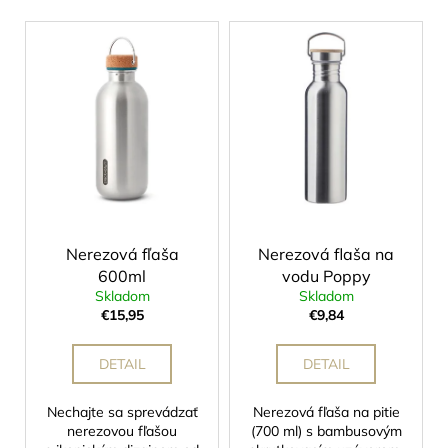
p
V
r
ý
o
p
d
i
u
s
k
p
t
r
o
o
v
d
Nerezová fľaša
Nerezová flaša na
u
600ml
vodu Poppy
k
Skladom
Skladom
t
€15,95
€9,84
o
v
DETAIL
DETAIL
Nechajte sa sprevádzať
Nerezová fľaša na pitie
nerezovou fľašou
(700 ml) s bambusovým