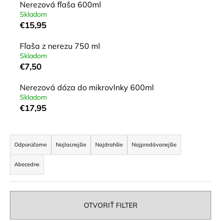
č
Nerezová fľaša 600ml
a
Skladom
m
€15,95
e
Fľaša z nerezu 750 ml
Skladom
ČAJOVÁ
€7,50
SVIEČKA
ZO
Nerezová dóza do mikrovlnky 600ml
VČELIEHO
VOSKU
Skladom
19G
€17,95
(BEZOBALOVÁ)
€0,84
R
a
Odporúčame
Najlacnejšie
Najdrahšie
Najpredávanejšie
d
Abecedne
e
n
i
OTVORIŤ FILTER
e