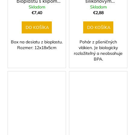
bioplastu s klipom
silikonovým
Skladom
Skladom
800ml Fee
vrchnákom
€7,40
€2,88
DO KOŠÍKA
DO KOŠÍKA
Box na desiatu z bioplastu.
Pohár z pšeničných
Rozmer: 12x18x5cm
vlákien. Je biologicky
rozložiteľný a neobsahuje
BPA.