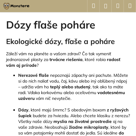
K
Prejsť
Hľadať
Náku
M
Prihláseni
na
o
obsah
Späť
Späť
košík
š
Dózy fľaše poháre
í
Č
k
Ekologické dózy, fľaše a poháre
o
p
Záleží vám na planéte a vašom zdraví? Čo tak vymeniť
o
jednorazové plasty za
trvácne riešenia
, ktoré robia
radosť
t
vám aj prírode
?
r
Nerezové fľaše
nepoznajú zápachy ani pachute.
Môžete
e
si do nich naliať vodu, čaj, kávu alebo iný obľúbený nápoj
b
– udržia vám ho
teplý alebo studený
, tak ako to máte
radi. Vďaka korkovému alebo oceľovému
vodotesnému
u
uzáveru
vám nič nevytečie.
j
Dózy
, ktoré majú šmrnc?
S obedovým boxom
z ryžových
e
šupiek
budete za hviezdu. Alebo chcete klasiku z nerezu?
t
Všetky naše dózy
myslia na životné prostredie
aj na
e
vaše zdravie.
Neobsahujú
žiadne mikroplasty
, ktoré by
sa vám potajomky mohli dostať do jedla. Sú ideálne
do
n