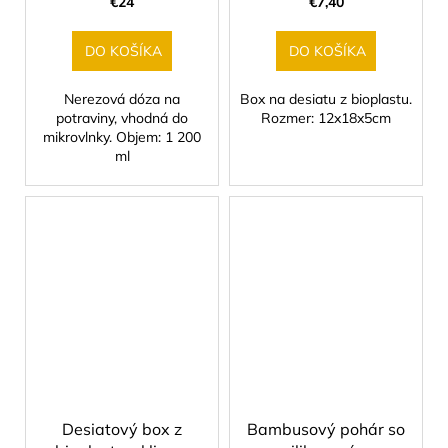
€24
€7,40
DO KOŠÍKA
DO KOŠÍKA
Nerezová dóza na
Box na desiatu z bioplastu.
potraviny, vhodná do
Rozmer: 12x18x5cm
mikrovlnky. Objem: 1 200
ml
Desiatový box z
Bambusový pohár so