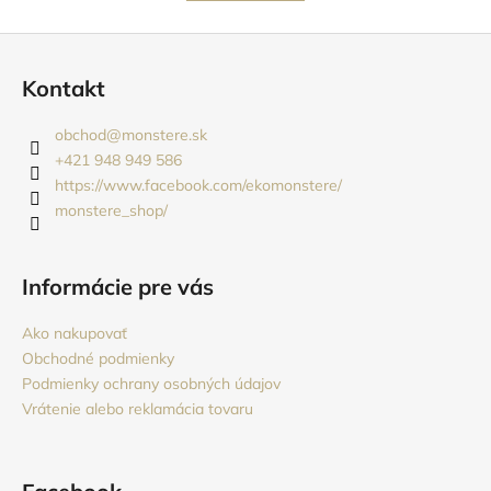
k
á
o
d
Z
v
a
a
á
c
Kontakt
n
p
i
i
e
ä
e
obchod
@
monstere.sk
p
t
+421 948 949 586
r
i
https://www.facebook.com/ekomonstere/
v
monstere_shop/
e
k
y
v
Informácie pre vás
ý
p
Ako nakupovať
i
Obchodné podmienky
s
Podmienky ochrany osobných údajov
u
Vrátenie alebo reklamácia tovaru