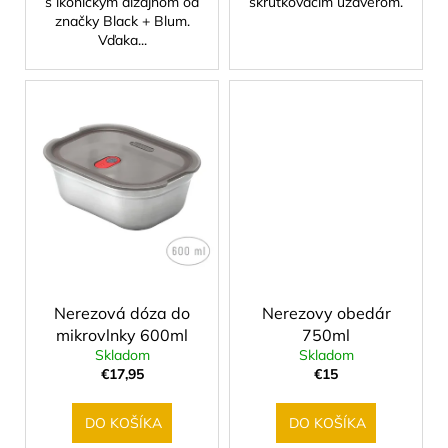
s ikonickým dizajnom od
skrutkovacím uzáverom.
značky Black + Blum.
Vďaka...
Nerezová dóza do
Nerezovy obedár
mikrovlnky 600ml
750ml
Skladom
Skladom
€17,95
€15
DO KOŠÍKA
DO KOŠÍKA