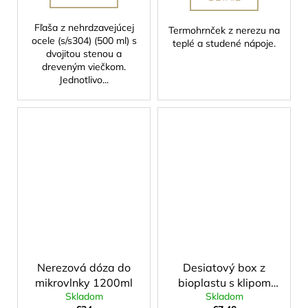
Fľaša z nehrdzavejúcej
Termohrnček z nerezu na
ocele (s/s304) (500 ml) s
teplé a studené nápoje.
dvojitou stenou a
dreveným viečkom.
Jednotlivo...
Nerezová dóza do
Desiatový box z
mikrovlnky 1200ml
bioplastu s klipom
Skladom
Skladom
800ml Sova