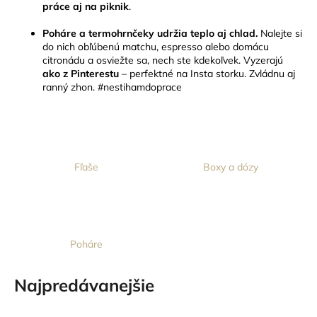
práce aj na piknik
.
á
j
Poháre a termohrnčeky udržia teplo aj chlad.
Nalejte si
do nich obľúbenú matchu, espresso alebo domácu
s
citronádu a osviežte sa, nech ste kdekoľvek. Vyzerajú
ť
ako z Pinterestu
– perfektné na Insta storku. Zvládnu aj
ranný zhon. #nestihamdoprace
?
HĽADAŤ
Fľaše
Boxy a dózy
O
d
Poháre
p
o
Najpredávanejšie
r
ú