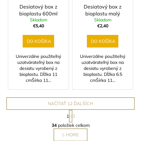
Desiatový box z
Desiatový box z
bioplastu 600ml
bioplastu malý
Skladom
Skladom
€5,40
€2,40
DO KOŠÍKA
DO KOŠÍKA
Univerzálne použiteľný
Univerzálne použiteľný
uzatvárateľný box na
uzatvárateľný box na
desiatu vyrobený z
desiatu vyrobený z
bioplastu. Dĺžka 11
bioplastu. Dĺžka 6.5
cmŠírka 11...
cmŠírka 11...
NAČÍTAŤ 12 ĎALŠÍCH
S
1
3
t
O
r
34
položiek celkom
v
á
HORE
l
n