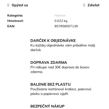
č
cena:
Opýtať sa
Zdieľať
a
m
Kategória
:
Holenie
e
Hmotnosť
:
0.022 kg
EAN
:
857858007138
ČAJOVÁ
SVIEČKA
ZO
DARČEK K OBJEDNÁVKE
VČELIEHO
Ku každej objednávke vám pribalíme malý
VOSKU
darček
19G
(BEZOBALOVÁ)
DOPRAVA ZDARMA
€0,84
Pri nákupe nad 30€ doprava do boxov
zdarma.
BALENIE BEZ PLASTU
Používame kartónové krabice, paierovú
pásku a papierovú výplň.
BEZPEČNÝ NÁKUP