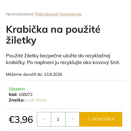
á
j
Priemerné
Neohodnotené
Podrobnosti hodnotenia
hodnotenie
s
produktu
Krabička na použité
ť
je
0,0
žiletky
?
z
5
hviezdičiek.
Použité žiletky bezpečne uložte do recyklačnej
krabičky. Po naplnení ju recyklujte ako kovový šrot.
HĽADAŤ
Môžeme doručiť do:
13.8.2026
Skladom
O
Kód:
100072
d
Značka:
Leaf Shave
p
o
€3,96
r
DO KOŠÍKA
ú
Jednotková