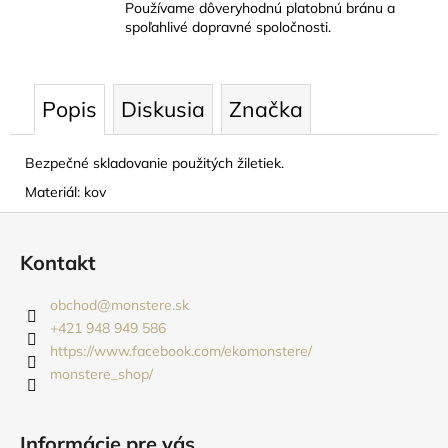
Používame dôveryhodnú platobnú bránu a
spoľahlivé dopravné spoločnosti.
Popis
Diskusia
Značka
Bezpečné skladovanie použitých žiletiek.
Materiál: kov
Z
á
Kontakt
p
ä
obchod
@
monstere.sk
t
+421 948 949 586
i
https://www.facebook.com/ekomonstere/
monstere_shop/
e
Informácie pre vás