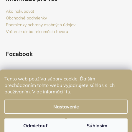
Ako nakupovať
Obchodné podmienky
Podmienky ochrany osobných údajov
Vrátenie alebo reklamácia tovaru
Facebook
Tento web používa súbory cookie. Ďalším
Prijímame online platby
prechádzaním tohto webu vyjadrujete súhlas s ich
používaním. Viac informácií
tu
.
Nastavenie
Vytvoril Shoptet
Odmietnuť
Súhlasím
Copyright 2026
Monstere
. Všetky práva vyhradené.