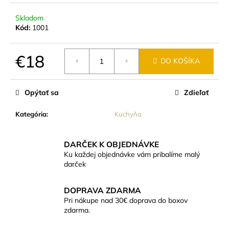
č
a
Skladom
m
Kód:
1001
e
€18
DO KOŠÍKA
ČAJOVÁ
Jednotková
SVIEČKA
ZO
cena:
SÓJOVÉHO
Opýtať sa
Zdieľať
VOSKU
20G
Kategória
:
Kuchyňa
(BEZOBALOVÁ)
€0,84
DARČEK K OBJEDNÁVKE
Ku každej objednávke vám pribalíme malý
darček
DOPRAVA ZDARMA
Pri nákupe nad 30€ doprava do boxov
zdarma.