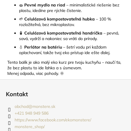
🧽
Pevné mydlo na riad
– minimalistické riešenie bez
plastu, ideálne pre rýchle čistenie.
🌱
Celulózová kompostovateľná hubka
– 100 %
rozložiteľná, bez mikroplastov.
🧴
Celulózová kompostovateľná handrička
– pevná,
savá, vydrží a nakoniec sa vráti do prírody.
💧
Perlátor na batériu
– šetrí vodu pri každom
oplachovaní, takže tvoj eko prístup ide ešte ďalej.
Tento balík je ako malý eko kurz pre tvoju kuchyňu – naučí ťa,
že bez plastu to ide ľahko a s úsmevom.
Menej odpadu, viac pohody. 🌞
Z
á
Kontakt
p
ä
obchod
@
monstere.sk
t
+421 948 949 586
i
https://www.facebook.com/ekomonstere/
monstere_shop/
e