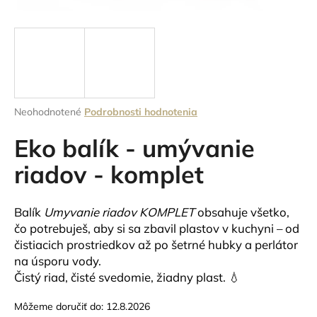
á
j
s
ť
?
Priemerné
Neohodnotené
Podrobnosti hodnotenia
hodnotenie
produktu
Eko balík - umývanie
je
HĽADAŤ
0,0
riadov - komplet
z
5
hviezdičiek.
Balík
Umyvanie riadov KOMPLET
obsahuje všetko,
O
čo potrebuješ, aby si sa zbavil plastov v kuchyni – od
d
čistiacich prostriedkov až po šetrné hubky a perlátor
p
na úsporu vody.
o
Čistý riad, čisté svedomie, žiadny plast. 💧
r
ú
Môžeme doručiť do:
12.8.2026