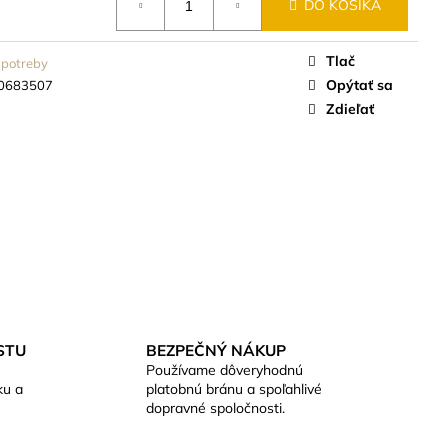
DO KOŠÍKA
Tlač
potreby
Opýtať sa
0683507
Zdieľať
STU
BEZPEČNÝ NÁKUP
Používame dôveryhodnú
ku a
platobnú bránu a spoľahlivé
dopravné spoločnosti.