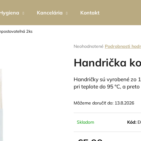
Hygiena
Kancelária
Kontakt
postovateľná 2ks
Čo potrebujete nájsť?
Priemerné
Neohodnotené
Podrobnosti hod
hodnotenie
produktu
Handrička k
HĽADAŤ
je
0,0
z
Handričky sú vyrobené zo 1
5
Odporúčame
pri teplote do 95 °C, a pre
hviezdičiek.
Môžeme doručiť do:
13.8.2026
Skladom
Kód:
E
EKO PERLÁTOR HIHIPPO HP1055
TEKUTÉ MYDLO