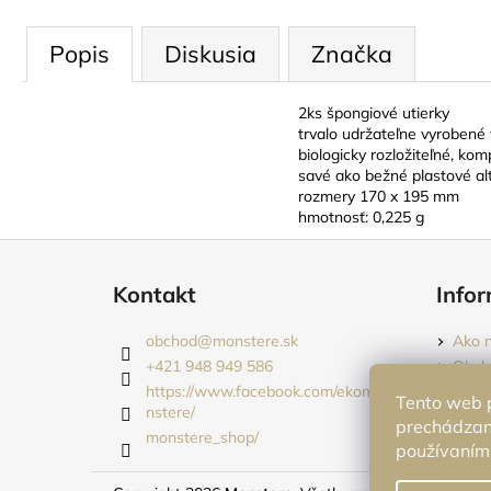
Popis
Diskusia
Značka
2ks špongiové utierky
trvalo udržateľne vyroben
biologicky rozložiteľné, 
savé ako bežné plastové al
rozmery 170 x 195 mm
hmotnosť: 0,225 g
Z
á
Kontakt
Infor
p
ä
obchod
@
monstere.sk
Ako 
t
+421 948 949 586
Obch
i
https://www.facebook.com/ekomo
Podm
Tento web p
nstere/
Vráte
e
prechádzaní
monstere_shop/
používaním.