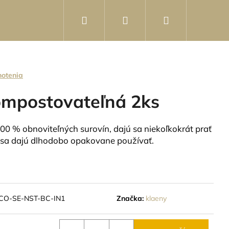
Hľadať
Prihlásenie
Nákupný
košík
notenia
ompostovateľná 2ks
00 % obnoviteľných surovín, dajú sa niekoľkokrát prať
to sa dajú dlhodobo opakovane používať.
CO-SE-NST-BC-IN1
Značka:
klaeny
 V PRÁŠKU - SAUSE