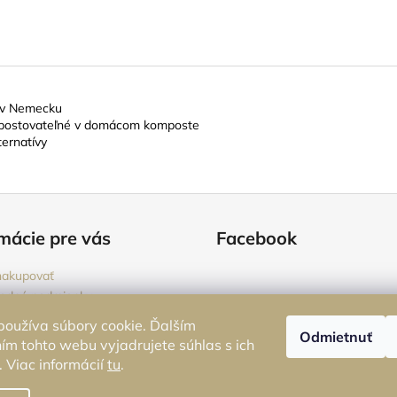
é v Nemecku
kompostovateľné v domácom komposte
ternatívy
mácie pre vás
Facebook
nakupovať
odné podmienky
ienky ochrany osobných údajov
oužíva súbory cookie. Ďalším
Odmietnuť
nie alebo reklamácia tovaru
m tohto webu vyjadrujete súhlas s ich
 Viac informácií
tu
.