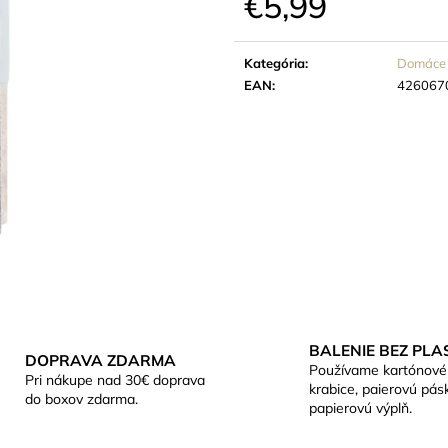
€5,99
€8,46
€1,92
Jednotková
cena:
Kategória
:
Domáce 
EAN
:
426067
BALENIE BEZ PLA
DOPRAVA ZDARMA
Používame kartónové
Pri nákupe nad 30€ doprava
krabice, paierovú pás
do boxov zdarma.
papierovú výplň.