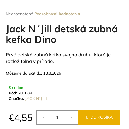
á
j
Priemerné
Neohodnotené
Podrobnosti hodnotenia
hodnotenie
s
produktu
Jack N´Jill detská zubná
ť
je
0,0
kefka Dino
?
z
5
hviezdičiek.
Prvá detská zubná kefka svojho druhu, ktorá je
rozložiteľná v prírode.
HĽADAŤ
Môžeme doručiť do:
13.8.2026
Skladom
O
Kód:
201084
d
Značka:
JACK N’ JILL
p
o
€4,55
r
DO KOŠÍKA
ú
Jednotková