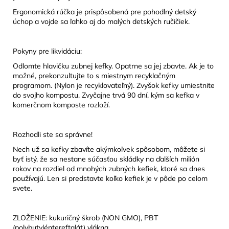
Ergonomická rúčka je prispôsobená pre pohodlný detský
úchop a vojde sa ľahko aj do malých detských ručičiek.
Pokyny pre likvidáciu:
Odlomte hlavičku zubnej kefky. Opatrne sa jej zbavte. Ak je to
možné, prekonzultujte to s miestnym recyklačným
programom. (Nylon je recyklovateľný). Zvyšok kefky umiestnite
do svojho kompostu. Zvyčajne trvá 90 dní, kým sa kefka v
komerčnom komposte rozloží.
Rozhodli ste sa správne!
Nech už sa kefky zbavíte akýmkoľvek spôsobom, môžete si
byť istý, že sa nestane súčasťou skládky na ďalších milión
rokov na rozdiel od mnohých zubných kefiek, ktoré sa dnes
používajú. Len si predstavte koľko kefiek je v pôde po celom
svete.
ZLOŽENIE: kukuričný škrob (NON GMO), PBT
(polybutyléntereftalát) vlákna