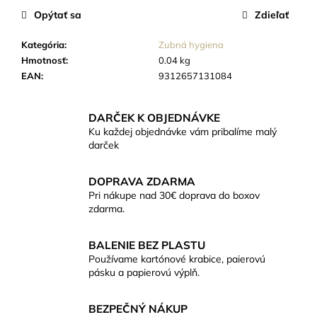
č
cena:
Opýtať sa
Zdieľať
a
m
Kategória
:
Zubná hygiena
e
Hmotnosť
:
0.04 kg
EAN
:
9312657131084
EKO
PERLÁTOR
HIHIPPO
DARČEK K OBJEDNÁVKE
HP1055
Ku každej objednávke vám pribalíme malý
darček
€8,46
DOPRAVA ZDARMA
Pri nákupe nad 30€ doprava do boxov
zdarma.
BALENIE BEZ PLASTU
Používame kartónové krabice, paierovú
pásku a papierovú výplň.
BEZPEČNÝ NÁKUP