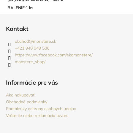
BALENIE:1 ks
Z
á
Kontakt
p
ä
obchod
@
monstere.sk
t
+421 948 949 586
i
https://www.facebook.com/ekomonstere/
monstere_shop/
e
Informácie pre vás
Ako nakupovať
Obchodné podmienky
Podmienky ochrany osobných údajov
Vrátenie alebo reklamácia tovaru