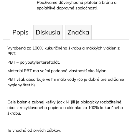
Používame dôveryhodnú platobnú bránu a
spoľahlivé dopravné spoločnosti.
Popis
Diskusia
Značka
Vyrobená zo 100% kukuričného škrobu a mäkkých vlákien z
PBT.
PBT – polybutyléntereftalát.
Materiál PBT má veľmi podobné vlastností ako Nylon.
PBT však absorbuje veľmi málo vody (čo je dobré pre udržanie
hygieny štetín).
Celé balenie zubnej kefky Jack N´Jill je biologicky rozložiteľné,
obal z recyklovaného papiera a okienko zo 100% kukuričného
škrobu.
Je vhodná od prvých zúbkov.