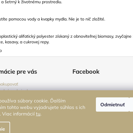
y a šetrný k životnému prostrediu.
stíte pomocou vody a kvapky mydla. Nie je to nič zložité.
oplastický alifatický polyester získaný z obnoviteľnej biomasy, zvyčaj
e, kasavy, a cukrovej repy.
o
mácie pre vás
Facebook
nakupovať
odné podmienky
ienky ochrany osobných údajov
oužíva súbory cookie. Ďalším
Odmietnuť
nie alebo reklamácia tovaru
m tohto webu vyjadrujete súhlas s ich
 Viac informácií
tu
.
ie