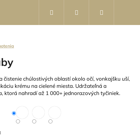
Hľadať
Prihlásenie
Nákupný
košík
notenia
aby
čistenie chúlostivých oblastí okolo očí, vonkajšku uší,
ikáciu krému na cielené miesta. Udržateľná a
, ktorá nahradí až 1 000+ jednorazových tyčiniek.
t
 V PRÁŠKU - SAUSE