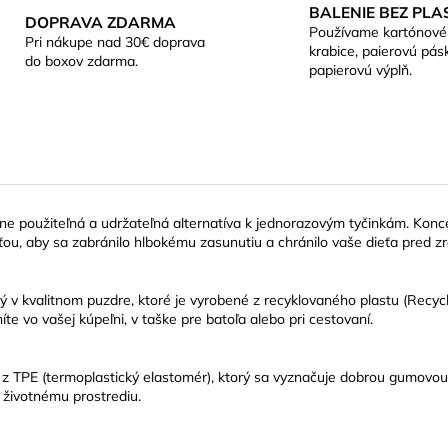
BALENIE BEZ PLA
DOPRAVA ZDARMA
Používame kartónové
Pri nákupe nad 30€ doprava
krabice, paierovú pás
do boxov zdarma.
papierovú výplň.
 použiteľná a udržateľná alternatíva k jednorazovým tyčinkám. Konc
ou, aby sa zabránilo hlbokému zasunutiu a chránilo vaše dieťa pred z
v kvalitnom puzdre, ktoré je vyrobené z recyklovaného plastu (Recyc
te vo vašej kúpeľni, v taške pre batoľa alebo pri cestovaní.
 z TPE (termoplastický elastomér), ktorý sa vyznačuje dobrou gumovou
 životnému prostrediu.