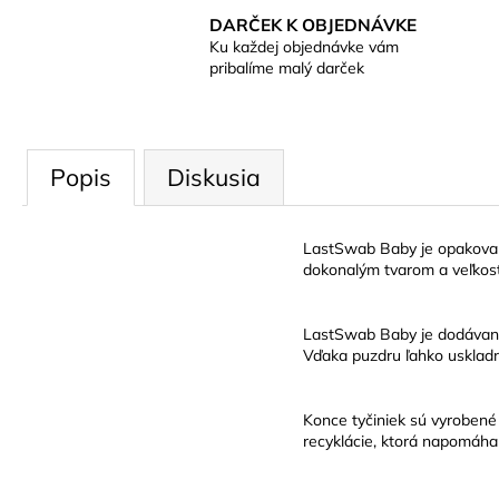
DARČEK K OBJEDNÁVKE
Ku každej objednávke vám
pribalíme malý darček
Popis
Diskusia
LastSwab Baby je opakovane
dokonalým tvarom a veľkosť
LastSwab Baby je dodávaný 
Vďaka puzdru ľahko uskladní
Konce tyčiniek sú vyrobené
recyklácie, ktorá napomáha