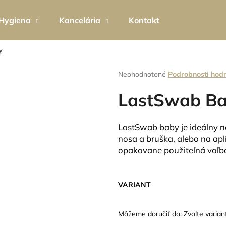
Hygiena
Kancelária
Kontakt
y
Čo potrebujete nájsť?
Priemerné
Neohodnotené
Podrobnosti hod
hodnotenie
produktu
LastSwab B
HĽADAŤ
je
0,0
z
LastSwab baby je ideálny na 
5
Odporúčame
nosa a bruška, alebo na apl
hviezdičiek.
opakovane použiteľná voľba
VARIANT
Môžeme doručiť do:
Zvoľte varian
EKO PERLÁTOR HIHIPPO HP1055
TEKUTÉ MYDLO