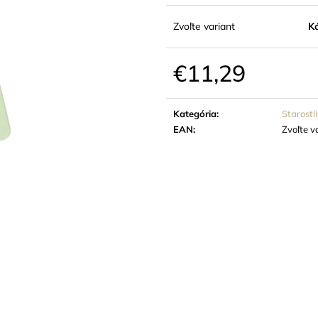
€8,46
€1,92
Zvoľte variant
K
€11,29
Jednotková
cena:
Kategória
:
Starostli
EAN
:
Zvoľte v