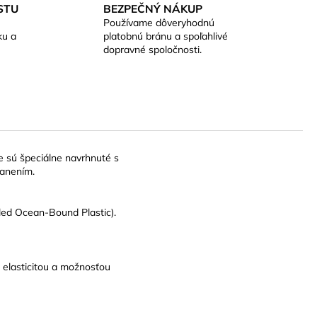
STU
BEZPEČNÝ NÁKUP
Používame dôveryhodnú
ku a
platobnú bránu a spoľahlivé
dopravné spoločnosti.
e sú špeciálne navrhnuté s
ranením.
led Ocean-Bound Plastic).
 elasticitou a možnosťou