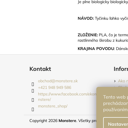
Je plne biologicky biologick
NÁVOD:
Tyčinku ľahko vyči
ZLOŽENIE:
PLA, čo je term
rastlinného škrobu z kukuric
KRAJINA POVODU
: Dánsk
Z
á
Kontakt
Infor
p
ä
obchod
@
monstere.sk
Ako 
t
+421 948 949 586
Obch
i
https://www.facebook.com/ekomo
Podm
Tento web p
nstere/
Vráte
e
prechádzaní
monstere_shop/
používaním.
Copyright 2026
Monstere
. Všetky práva vyhradené.
Nastaven