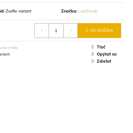
ód:
Zvoľte variant
Značka:
LastSwab
DO KOŠÍKA
Tlač
vosť o telo
Opýtať sa
ariant
Zdieľať