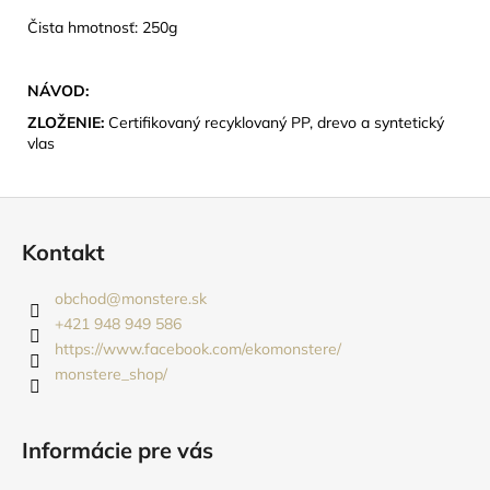
Čista hmotnosť: 250g
NÁVOD:
ZLOŽENIE:
Certifikovaný recyklovaný PP, drevo a syntetický
vlas
Z
á
Kontakt
p
ä
obchod
@
monstere.sk
t
+421 948 949 586
i
https://www.facebook.com/ekomonstere/
monstere_shop/
e
Informácie pre vás