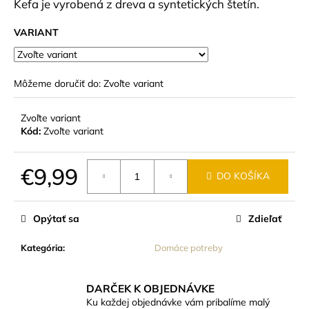
č
Kefa je vyrobená z dreva a syntetických štetín.
a
m
VARIANT
e
Môžeme doručiť do:
Zvoľte variant
ZUBNÝ
PRÁŠOK
MÄTOVÝ
Zvoľte variant
ZEOZOE
Kód:
Zvoľte variant
€17,20
€9,99
DO KOŠÍKA
Jednotková
cena:
Opýtať sa
Zdieľať
Kategória
:
Domáce potreby
DARČEK K OBJEDNÁVKE
Ku každej objednávke vám pribalíme malý