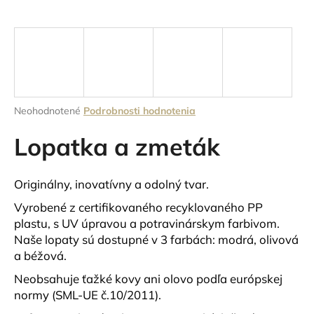
á
j
s
ť
?
Priemerné
Neohodnotené
Podrobnosti hodnotenia
hodnotenie
produktu
Lopatka a zmeták
je
HĽADAŤ
0,0
z
Originálny, inovatívny a odolný tvar.
5
hviezdičiek.
Vyrobené z certifikovaného recyklovaného PP
O
plastu, s UV úpravou a potravinárskym farbivom.
d
Naše lopaty sú dostupné v 3 farbách: modrá, olivová
p
a béžová.
o
Neobsahuje ťažké kovy ani olovo podľa európskej
r
normy (SML-UE č.10/2011).
ú