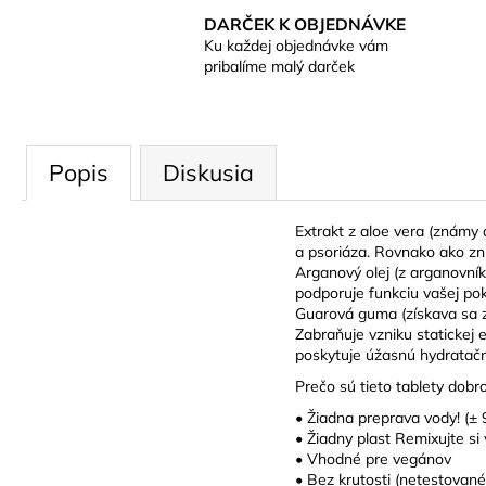
DARČEK K OBJEDNÁVKE
Ku každej objednávke vám
pribalíme malý darček
Popis
Diskusia
Extrakt z aloe vera (známy 
a psoriáza. Rovnako ako zn
Arganový olej (z arganovní
podporuje funkciu vašej pok
Guarová guma (získava sa z
Zabraňuje vzniku statickej
poskytuje úžasnú hydratačnú
Prečo sú tieto tablety dobr
• Žiadna preprava vody! (±
• Žiadny plast Remixujte si
• Vhodné pre vegánov
• Bez krutosti (netestované