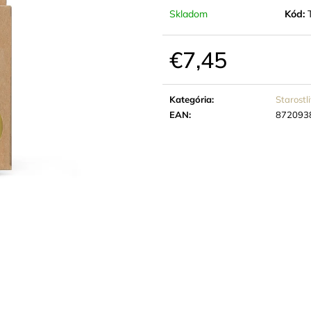
€8,46
€1,92
Skladom
Kód:
€7,45
Jednotková
cena:
Kategória
:
Starostli
EAN
:
872093