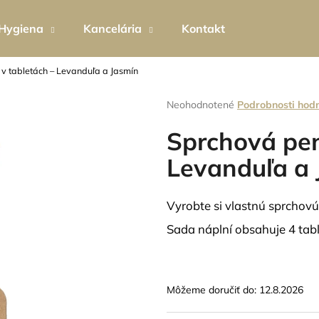
Hygiena
Kancelária
Kontakt
v tabletách – Levanduľa a Jasmín
Čo potrebujete nájsť?
Priemerné
Neohodnotené
Podrobnosti hod
hodnotenie
produktu
Sprchová pen
HĽADAŤ
je
0,0
Levanduľa a 
z
5
Odporúčame
hviezdičiek.
Vyrobte si vlastnú sprchovú
Sada náplní obsahuje 4 tab
Môžeme doručiť do:
12.8.2026
EKO PERLÁTOR HIHIPPO HP1055
TEKUTÉ MYDLO