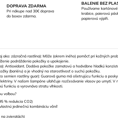
BALENIE BEZ PLA
DOPRAVA ZDARMA
Používame kartónové
Pri nákupe nad 30€ doprava
krabice, paierovú pás
do boxov zdarma.
papierovú výplň.
aj ako: zázračná rastlina): Môže (okrem iného) pomôcť pri kožných pr
íženie podráždenia pokožky a upokojenie.
ka): Antioxidant. Dodáva pokožke zamatovú a hodvábne hladkú konziste
ožky (bariéru) a je vhodný na starostlivosť o suchú pokožku.
o semien rastliny guar): Guarová guma má ošetrujúcu funkciu a poskyt
 elektriny. V našom šampóne uľahčuje rozčesávanie vlasov po umytí. V 
 funkciu a vyrovnáva stratu vlhkosti.
ou voľbou?
 95 % redukcia CO2)
 vlastnú jedinečnú kombináciu vôní!
 na zvieratách)