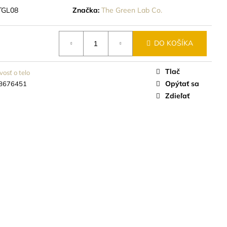
TGL08
Značka:
The Green Lab Co.
DO KOŠÍKA
Tlač
vosť o telo
Opýtať sa
8676451
Zdieľať