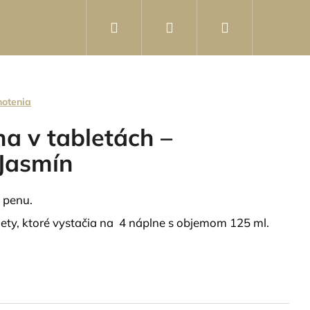
Hľadať
Prihlásenie
Nákupný
košík
notenia
a v tabletách –
Jasmín
 penu.
lety, ktoré vystačia na 4 náplne s objemom 125 ml.
 V PRÁŠKU - SAUSE