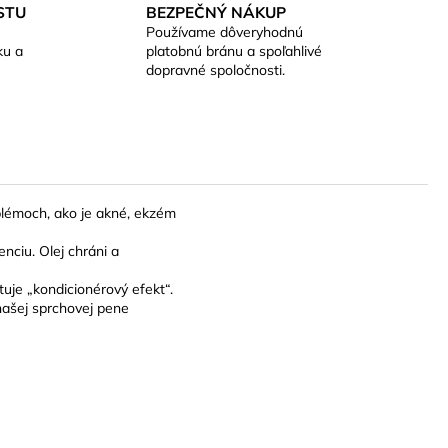
STU
BEZPEČNÝ NÁKUP
Používame dôveryhodnú
ku a
platobnú bránu a spoľahlivé
dopravné spoločnosti.
oblémoch, ako je akné, ekzém
nciu. Olej chráni a
uje „kondicionérový efekt“.
našej sprchovej pene