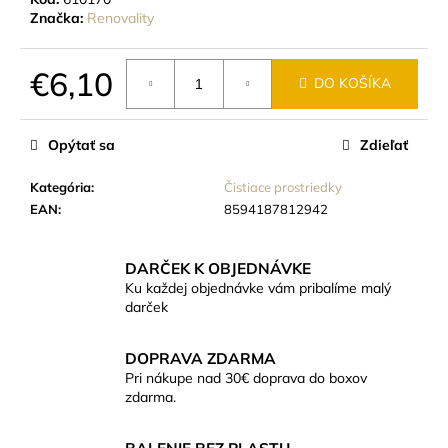
č
Značka:
Renovality
a
m
e
€6,10
DO KOŠÍKA
Jednotková
cena:
ZUBNÝ
PRÁŠOK
Opýtať sa
Zdieľať
MÄTOVÝ
ZEOZOE
Kategória
:
Čistiace prostriedky
€17,20
EAN
:
8594187812942
DARČEK K OBJEDNÁVKE
Ku každej objednávke vám pribalíme malý
darček
DOPRAVA ZDARMA
Pri nákupe nad 30€ doprava do boxov
zdarma.