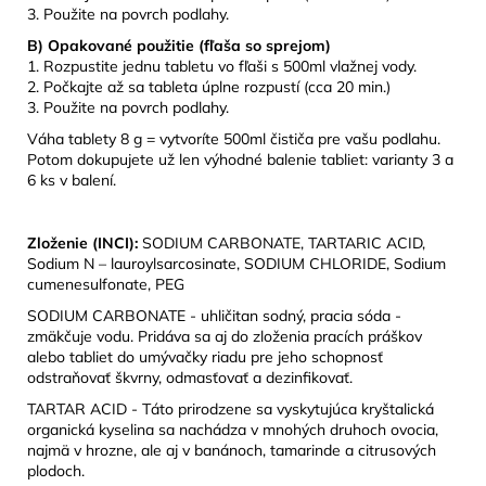
3. Použite na povrch podlahy.
B) Opakované použitie (fľaša so sprejom)
1. Rozpustite jednu tabletu vo fľaši s 500ml vlažnej vody.
2. Počkajte až sa tableta úplne rozpustí (cca 20 min.)
3. Použite na povrch podlahy.
Váha tablety 8 g = vytvoríte 500ml čističa pre vašu podlahu.
Potom dokupujete už len výhodné balenie tabliet: varianty 3 a
6 ks v balení.
Zloženie (INCI):
SODIUM CARBONATE, TARTARIC ACID,
Sodium N – lauroylsarcosinate, SODIUM CHLORIDE, Sodium
cumenesulfonate, PEG
SODIUM CARBONATE - uhličitan sodný, pracia sóda -
zmäkčuje vodu. Pridáva sa aj do zloženia pracích práškov
alebo tabliet do umývačky riadu pre jeho schopnosť
odstraňovať škvrny, odmasťovať a dezinfikovať.
TARTAR ACID - Táto prirodzene sa vyskytujúca kryštalická
organická kyselina sa nachádza v mnohých druhoch ovocia,
najmä v hrozne, ale aj v banánoch, tamarinde a citrusových
plodoch.