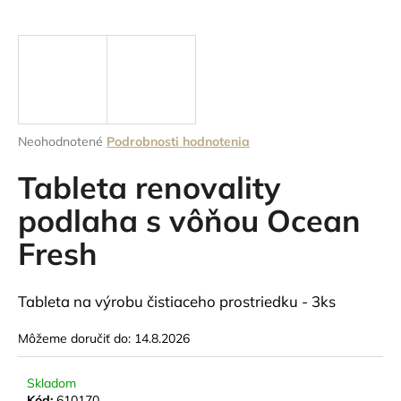
á
j
s
ť
?
Priemerné
Neohodnotené
Podrobnosti hodnotenia
hodnotenie
produktu
Tableta renovality
je
HĽADAŤ
0,0
podlaha s vôňou Ocean
z
Fresh
5
hviezdičiek.
O
Tableta na výrobu čistiaceho prostriedku - 3ks
d
p
Môžeme doručiť do:
14.8.2026
o
r
ú
Skladom
Kód:
610170