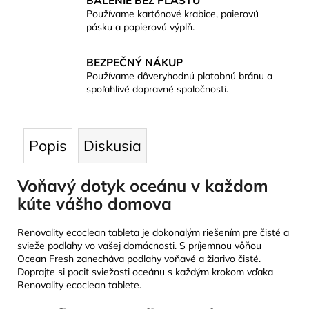
BALENIE BEZ PLASTU
Používame kartónové krabice, paierovú
pásku a papierovú výplň.
BEZPEČNÝ NÁKUP
Používame dôveryhodnú platobnú bránu a
spoľahlivé dopravné spoločnosti.
Popis
Diskusia
Voňavý dotyk oceánu v každom
kúte vášho domova
Renovality ecoclean tableta je dokonalým riešením pre čisté a
svieže podlahy vo vašej domácnosti. S príjemnou vôňou
Ocean Fresh zanecháva podlahy voňavé a žiarivo čisté.
Doprajte si pocit sviežosti oceánu s každým krokom vďaka
Renovality ecoclean tablete.