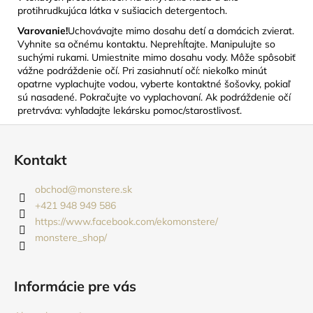
protihrudkujúca látka v sušiacich detergentoch.
Varovanie!
Uchovávajte mimo dosahu detí a domácich zvierat.
Vyhnite sa očnému kontaktu. Neprehĺtajte. Manipulujte so
suchými rukami. Umiestnite mimo dosahu vody. Môže spôsobiť
vážne podráždenie očí. Pri zasiahnutí očí: niekoľko minút
opatrne vyplachujte vodou, vyberte kontaktné šošovky, pokiaľ
sú nasadené. Pokračujte vo vyplachovaní. Ak podráždenie očí
pretrváva: vyhľadajte lekársku pomoc/starostlivosť.
Z
á
Kontakt
p
ä
obchod
@
monstere.sk
t
+421 948 949 586
i
https://www.facebook.com/ekomonstere/
monstere_shop/
e
Informácie pre vás