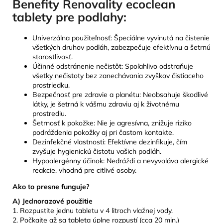
Benefity Renovality ecoclean
tablety pre podlahy:
Univerzálna použiteľnosť: Špeciálne vyvinutá na čistenie
všetkých druhov podláh, zabezpečuje efektívnu a šetrnú
starostlivosť.
Účinné odstránenie nečistôt: Spoľahlivo odstraňuje
všetky nečistoty bez zanechávania zvyškov čistiaceho
prostriedku.
Bezpečnosť pre zdravie a planétu: Neobsahuje škodlivé
látky, je šetrná k vášmu zdraviu aj k životnému
prostrediu.
Šetrnosť k pokožke: Nie je agresívna, znižuje riziko
podráždenia pokožky aj pri častom kontakte.
Dezinfekčné vlastnosti: Efektívne dezinfikuje, čím
zvyšuje hygienickú čistotu vašich podláh.
Hypoalergénny účinok: Nedráždi a nevyvoláva alergické
reakcie, vhodná pre citlivé osoby.
Ako to presne funguje?
A) Jednorazové použitie
1. Rozpustite jednu tabletu v 4 litroch vlažnej vody.
2. Počkajte až sa tableta úplne rozpustí (cca 20 min.)