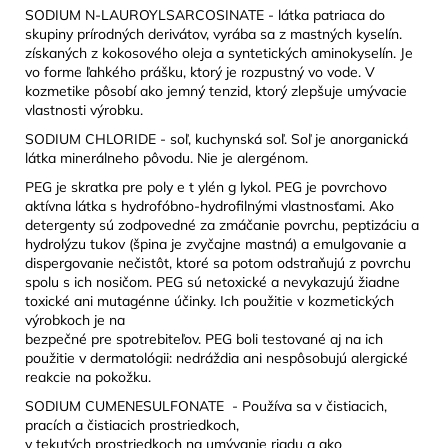
SODIUM N-LAUROYLSARCOSINATE - látka patriaca do
skupiny prírodných derivátov, vyrába sa z mastných kyselín.
získaných z kokosového oleja a syntetických aminokyselín. Je
vo forme ľahkého prášku, ktorý je rozpustný vo vode. V
kozmetike pôsobí ako jemný tenzid, ktorý zlepšuje umývacie
vlastnosti výrobku.
SODIUM CHLORIDE - soľ, kuchynská soľ. Soľ je anorganická
látka minerálneho pôvodu. Nie je alergénom.
PEG je skratka pre poly e t ylén g lykol. PEG je povrchovo
aktívna látka s hydrofóbno-hydrofilnými vlastnosťami. Ako
detergenty sú zodpovedné za zmáčanie povrchu, peptizáciu a
hydrolýzu tukov (špina je zvyčajne mastná) a emulgovanie a
dispergovanie nečistôt, ktoré sa potom odstraňujú z povrchu
spolu s ich nosičom. PEG sú netoxické a nevykazujú žiadne
toxické ani mutagénne účinky. Ich použitie v kozmetických
výrobkoch je na
bezpečné pre spotrebiteľov. PEG boli testované aj na ich
použitie v dermatológii: nedráždia ani nespôsobujú alergické
reakcie na pokožku.
SODIUM CUMENESULFONATE - Používa sa v čistiacich,
pracích a čistiacich prostriedkoch,
v tekutých prostriedkoch na umývanie riadu a ako