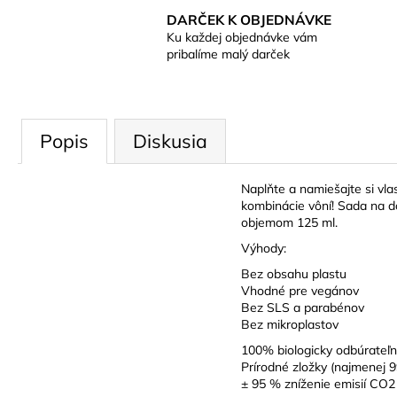
DARČEK K OBJEDNÁVKE
Ku každej objednávke vám
pribalíme malý darček
Popis
Diskusia
Naplňte a namiešajte si vl
kombinácie vôní! Sada na d
objemom 125 ml.
Výhody:
Bez obsahu plastu
Vhodné pre vegánov
Bez SLS a parabénov
Bez mikroplastov
100% biologicky odbúrateľ
Prírodné zložky (najmenej 
± 95 % zníženie emisií CO2