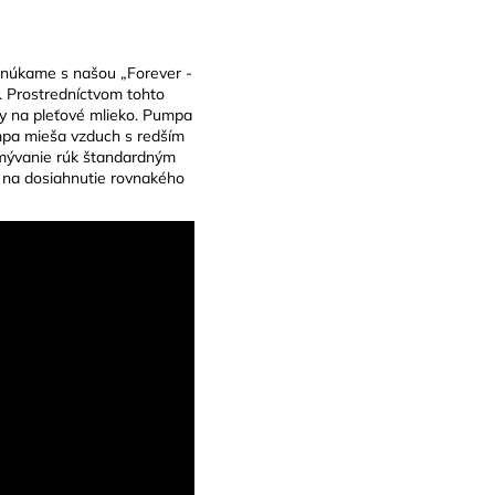
onúkame s našou „Forever -
. Prostredníctvom tohto
y na pleťové mlieko. Pumpa
mpa mieša vzduch s redším
umývanie rúk štandardným
 na dosiahnutie rovnakého