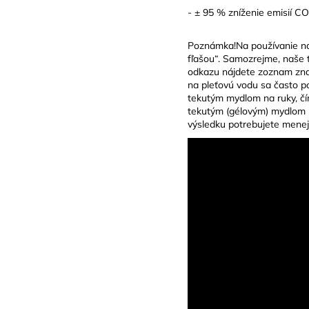
- ± 95 % zníženie emisií CO
Poznámka!Na používanie na
fľašou“. Samozrejme, naše 
odkazu nájdete zoznam zna
na pleťovú vodu sa často p
tekutým mydlom na ruky, čí
tekutým (gélovým) mydlom n
výsledku potrebujete mene