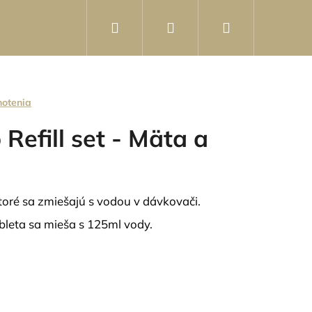
Hľadať
Prihlásenie
Nákupný
košík
notenia
Refill set - Mäta a
toré sa zmiešajú s vodou v dávkovači.
ableta sa mieša s 125ml vody.
 V PRÁŠKU - SAUSE