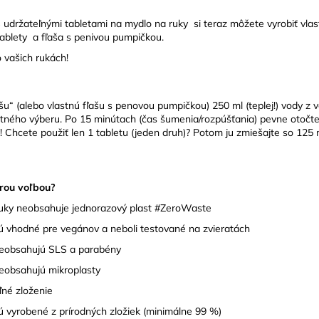
žateľnými tabletami na mydlo na ruky si teraz môžete vyrobiť vlast
tablety a fľaša s penivou pumpičkou.
 vašich rukách!
šu“ (alebo vlastnú fľašu s penovou pumpičkou) 250 ml (teplej!) vody z
lastného výberu. Po 15 minútach (čas šumenia/rozpúšťania) pevne oto
e! Chcete použiť len 1 tabletu (jeden druh)? Potom ju zmiešajte so 125 m
brou voľbou?
 ruky neobsahuje jednorazový plast #ZeroWaste
sú vhodné pre vegánov a neboli testované na zvieratách
 neobsahujú SLS a parabény
neobsahujú mikroplasty
ľné zloženie
ú vyrobené z prírodných zložiek (minimálne 99 %)