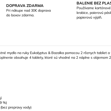
BALENIE BEZ PLA
DOPRAVA ZDARMA
Používame kartónové
Pri nákupe nad 30€ doprava
krabice, paierovú pás
do boxov zdarma.
papierovú výplň.
astné mydlo na ruky Eukalyptus & Bazalka pomocou 2 rôznych tabliet a
oplnenie obsahuje 4 tablety, ktoré sú vhodné na 2 náplne s objemom 2
ný
99 %)
 (bez prepravy vody)