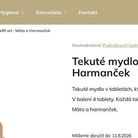
Hygiena
Kancelária
Kontakt
efill set - Mäta a Harmanček
Čo potrebujete nájsť?
Priemerné
Neohodnotené
Podrobnosti hod
hodnotenie
produktu
Tekuté mydlo 
HĽADAŤ
je
0,0
Harmanček
z
5
Odporúčame
hviezdičiek.
Tekuté mydlo v tabletách, k
V balení 4 tablety. Každá t
Mäta a harmanček.
EKO PERLÁTOR HIHIPPO HP1055
TEKUTÉ MYDLO
Môžeme doručiť do:
11.8.2026