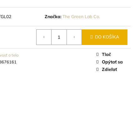
TGL02
Značka:
The Green Lab Co.
DO KOŠÍKA
Tlač
vosť o telo
Opýtať sa
8676161
Zdieľať