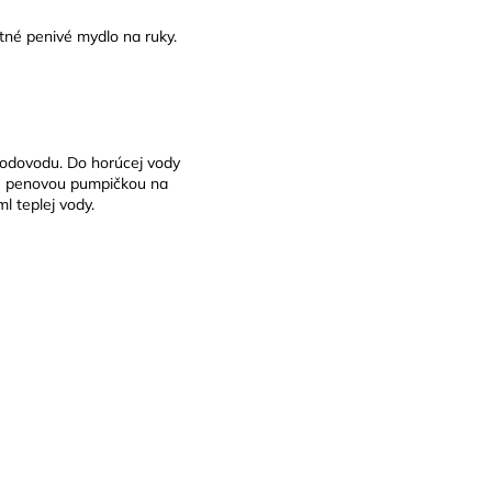
né penivé mydlo na ruky.
 vodovodu. Do horúcej vody
čte penovou pumpičkou na
l teplej vody.