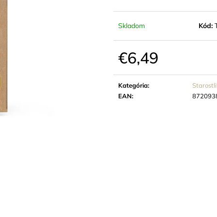
€8,46
€1,92
Skladom
Kód:
€6,49
Jednotková
cena:
Kategória
:
Starostli
EAN
:
872093