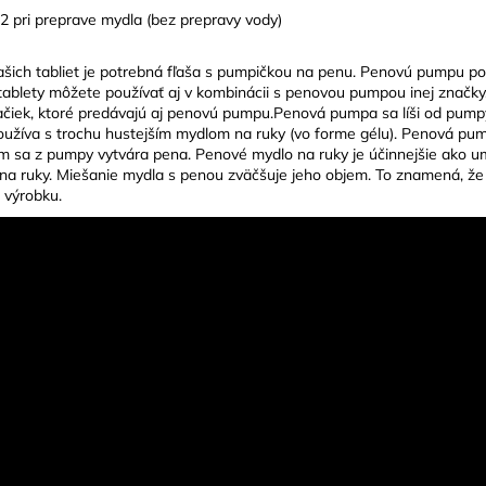
2 pri preprave mydla (bez prepravy vody)
šich tabliet je potrebná fľaša s pumpičkou na penu. Penovú pumpu p
tablety môžete používať aj v kombinácii s penovou pumpou inej značky
čiek, ktoré predávajú aj penovú pumpu.Penová pumpa sa líši od pump
oužíva s trochu hustejším mydlom na ruky (vo forme gélu). Penová pu
m sa z pumpy vytvára pena. Penové mydlo na ruky je účinnejšie ako 
a ruky. Miešanie mydla s penou zväčšuje jeho objem. To znamená, že
j výrobku.