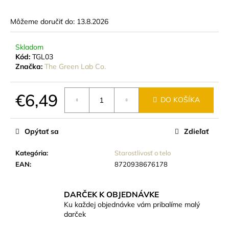
č
a
Môžeme doručiť do:
13.8.2026
m
e
Skladom
Kód:
TGL03
ČAJOVÁ
Značka:
The Green Lab Co.
SVIEČKA
ZO
SÓJOVÉHO
€6,49
DO KOŠÍKA
VOSKU
20G
Jednotková
(BEZOBALOVÁ)
cena:
€0,84
Opýtať sa
Zdieľať
Kategória
:
Starostlivosť o telo
EAN
:
8720938676178
DARČEK K OBJEDNÁVKE
Ku každej objednávke vám pribalíme malý
darček