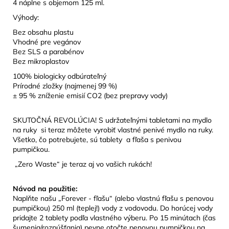
4 náplne s objemom 125 ml.
Výhody:
Bez obsahu plastu
Vhodné pre vegánov
Bez SLS a parabénov
Bez mikroplastov
100% biologicky odbúrateľný
Prírodné zložky (najmenej 99 %)
± 95 % zníženie emisií CO2 (bez prepravy vody)
SKUTOČNÁ REVOLÚCIA! S udržateľnými tabletami na mydlo
na ruky si teraz môžete vyrobiť vlastné penivé mydlo na ruky.
Všetko, čo potrebujete, sú tablety a fľaša s penivou
pumpičkou.
„Zero Waste“ je teraz aj vo vašich rukách!
Návod na použitie:
Naplňte našu „Forever - fľašu“ (alebo vlastnú fľašu s penovou
pumpičkou) 250 ml (teplej!) vody z vodovodu. Do horúcej vody
pridajte 2 tablety podľa vlastného výberu. Po 15 minútach (čas
šumenia/rozpúšťania) pevne otočte penovou pumpičkou na