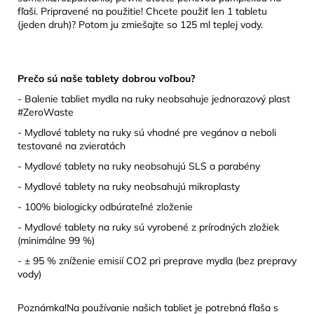
fľaši. Pripravené na použitie! Chcete použiť len 1 tabletu
(jeden druh)? Potom ju zmiešajte so 125 ml teplej vody.
Prečo sú naše tablety dobrou voľbou?
- Balenie tabliet mydla na ruky neobsahuje jednorazový plast
#ZeroWaste
- Mydlové tablety na ruky sú vhodné pre vegánov a neboli
testované na zvieratách
- Mydlové tablety na ruky neobsahujú SLS a parabény
- Mydlové tablety na ruky neobsahujú mikroplasty
- 100% biologicky odbúrateľné zloženie
- Mydlové tablety na ruky sú vyrobené z prírodných zložiek
(minimálne 99 %)
- ± 95 % zníženie emisií CO2 pri preprave mydla (bez prepravy
vody)
Poznámka!Na používanie našich tabliet je potrebná fľaša s