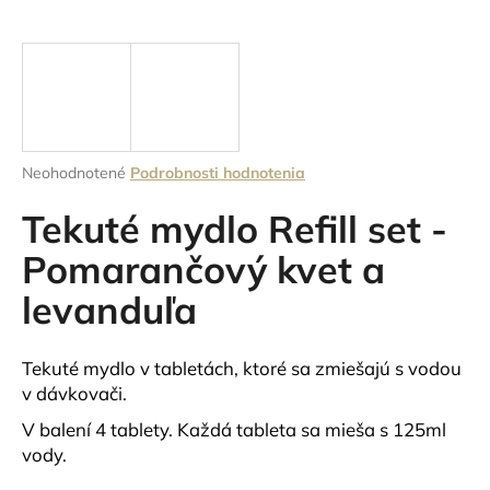
á
j
s
ť
?
Priemerné
Neohodnotené
Podrobnosti hodnotenia
hodnotenie
produktu
Tekuté mydlo Refill set -
je
HĽADAŤ
0,0
Pomarančový kvet a
z
levanduľa
5
hviezdičiek.
O
Tekuté mydlo v tabletách, ktoré sa zmiešajú s vodou
d
v dávkovači.
p
o
V balení 4 tablety. Každá tableta sa mieša s 125ml
r
vody.
ú