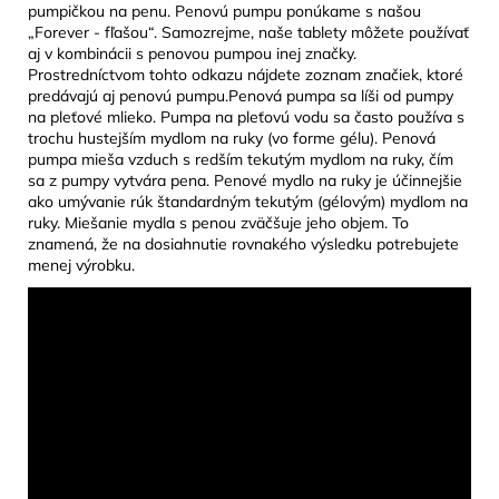
pumpičkou na penu. Penovú pumpu ponúkame s našou
„Forever - fľašou“. Samozrejme, naše tablety môžete používať
aj v kombinácii s penovou pumpou inej značky.
Prostredníctvom tohto odkazu nájdete zoznam značiek, ktoré
predávajú aj penovú pumpu.Penová pumpa sa líši od pumpy
na pleťové mlieko. Pumpa na pleťovú vodu sa často používa s
trochu hustejším mydlom na ruky (vo forme gélu). Penová
pumpa mieša vzduch s redším tekutým mydlom na ruky, čím
sa z pumpy vytvára pena. Penové mydlo na ruky je účinnejšie
ako umývanie rúk štandardným tekutým (gélovým) mydlom na
ruky. Miešanie mydla s penou zväčšuje jeho objem. To
znamená, že na dosiahnutie rovnakého výsledku potrebujete
menej výrobku.