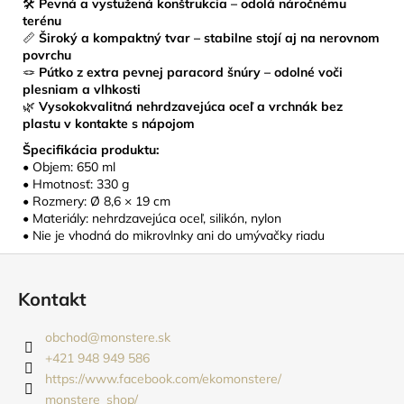
🛠️
Pevná a vystužená konštrukcia – odolá náročnému
terénu
📏
Široký a kompaktný tvar – stabilne stojí aj na nerovnom
povrchu
🪢
Pútko z extra pevnej paracord šnúry – odolné voči
plesniam a vlhkosti
🌿
Vysokokvalitná nehrdzavejúca oceľ a vrchnák bez
plastu v kontakte s nápojom
Špecifikácia produktu:
• Objem: 650 ml
• Hmotnosť: 330 g
• Rozmery: Ø 8,6 × 19 cm
• Materiály: nehrdzavejúca oceľ, silikón, nylon
• Nie je vhodná do mikrovlnky ani do umývačky riadu
Z
á
Kontakt
p
ä
obchod
@
monstere.sk
t
+421 948 949 586
i
https://www.facebook.com/ekomonstere/
monstere_shop/