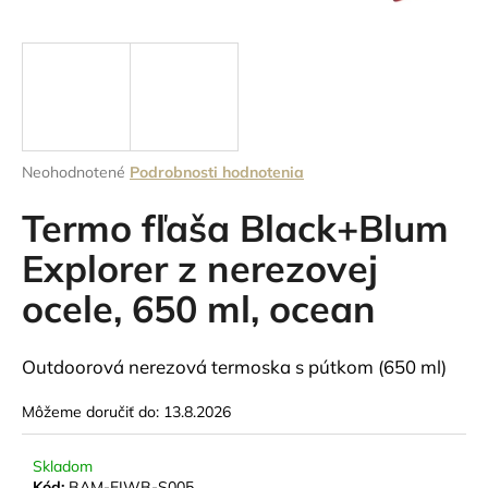
á
j
s
ť
?
Priemerné
Neohodnotené
Podrobnosti hodnotenia
hodnotenie
produktu
Termo fľaša Black+Blum
je
HĽADAŤ
0,0
Explorer z nerezovej
z
ocele, 650 ml, ocean
5
hviezdičiek.
O
Outdoorová nerezová termoska s pútkom (650 ml)
d
p
Môžeme doručiť do:
13.8.2026
o
r
ú
Skladom
Kód:
BAM-EIWB-S005