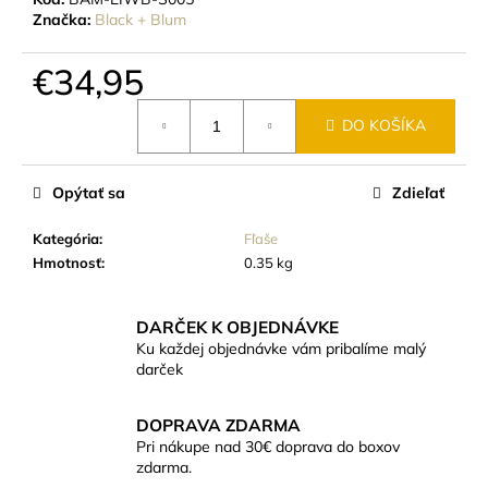
č
Značka:
Black + Blum
a
m
€34,95
e
Jednotková
DO KOŠÍKA
cena:
ZUBNÝ
PRÁŠOK
MÄTOVÝ
Opýtať sa
Zdieľať
ZEOZOE
€17,20
Kategória
:
Fľaše
Hmotnosť
:
0.35 kg
DARČEK K OBJEDNÁVKE
Ku každej objednávke vám pribalíme malý
darček
DOPRAVA ZDARMA
Pri nákupe nad 30€ doprava do boxov
zdarma.