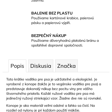
zdarma.
BALENIE BEZ PLASTU
Používame kartónové krabice, paierovú
pásku a papierovú výplň.
BEZPEČNÝ NÁKUP
Používame dôveryhodnú platobnú bránu a
spoľahlivé dopravné spoločnosti.
Popis
Diskusia
Značka
Toto krátke vodítko pre psa je udržateľné a ekologické. Je
vyrobené z konope (takže je to vegánske vodítko pre psa) a
predstavuje dokonalý nákup bez pocitu viny pre vášho
štvornohého priateľa. Každé ružové vodítko pre psa má
jedinečný ružový striekajúci vzor. Žiadne dve nie sú rovnaké.
Konope je ako materiál veľmi odolné a ľahko sa čistí. Na
rozdiel od nylonu je pri každom použití mäkšie.