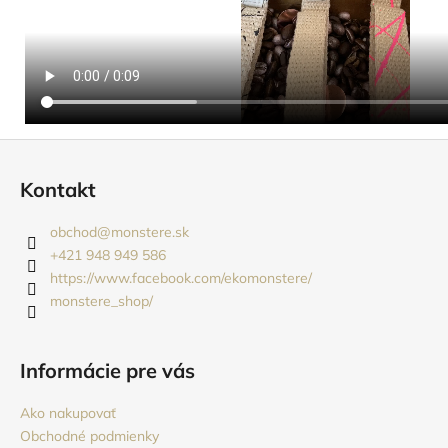
Z
á
Kontakt
p
ä
obchod
@
monstere.sk
t
+421 948 949 586
i
https://www.facebook.com/ekomonstere/
monstere_shop/
e
Informácie pre vás
Ako nakupovať
Obchodné podmienky