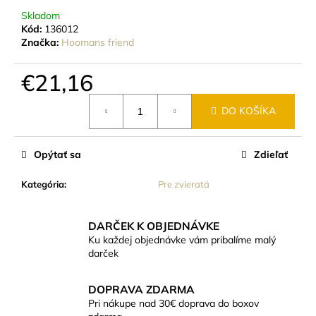
č
Skladom
a
Kód:
136012
m
Značka:
Hoomans friend
e
€21,16
EKO
Jednotková
PERLÁTOR
DO KOŠÍKA
cena:
HIHIPPO
HP1055
€8,46
Opýtať sa
Zdieľať
Kategória
:
Pre zvieratá
DARČEK K OBJEDNÁVKE
Ku každej objednávke vám pribalíme malý
darček
DOPRAVA ZDARMA
Pri nákupe nad 30€ doprava do boxov