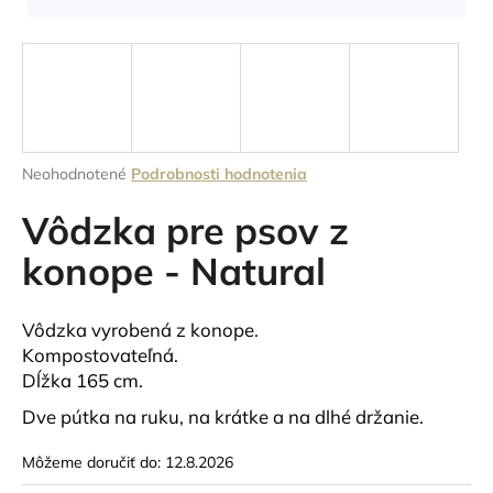
á
j
s
ť
?
Priemerné
Neohodnotené
Podrobnosti hodnotenia
hodnotenie
produktu
Vôdzka pre psov z
je
HĽADAŤ
0,0
konope - Natural
z
5
hviezdičiek.
Vôdzka vyrobená z konope.
O
Kompostovateľná.
d
Dĺžka 165 cm.
p
Dve pútka na ruku, na krátke a na dlhé držanie.
o
r
Môžeme doručiť do:
12.8.2026
ú