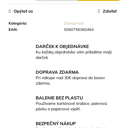
č
Jednotková
cena:
a
Opýtať sa
Zdieľať
m
e
Kategória
:
Domácnosť
EAN
:
5060756360464
ČAJOVÁ
SVIEČKA
ZO
DARČEK K OBJEDNÁVKE
SÓJOVÉHO
Ku každej objednávke vám pribalíme malý
VOSKU
darček
20G
(BEZOBALOVÁ)
DOPRAVA ZDARMA
€0,84
Pri nákupe nad 30€ doprava do boxov
zdarma.
BALENIE BEZ PLASTU
Používame kartónové krabice, paierovú
pásku a papierovú výplň.
BEZPEČNÝ NÁKUP