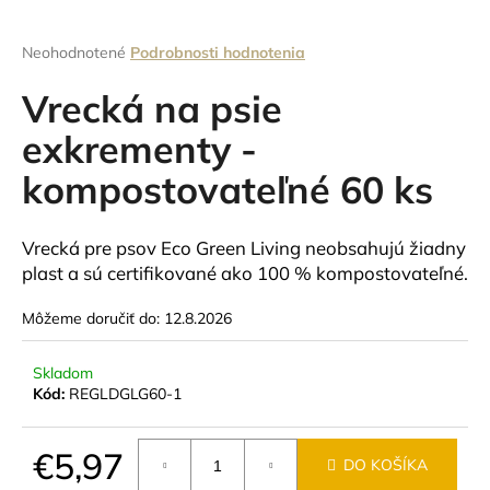
á
j
Priemerné
Neohodnotené
Podrobnosti hodnotenia
hodnotenie
s
produktu
Vrecká na psie
ť
je
0,0
exkrementy -
?
z
kompostovateľné 60 ks
5
hviezdičiek.
Vrecká pre psov Eco Green Living neobsahujú žiadny
HĽADAŤ
plast a sú certifikované ako 100 % kompostovateľné.
Môžeme doručiť do:
12.8.2026
O
d
Skladom
Kód:
REGLDGLG60-1
p
o
r
€5,97
DO KOŠÍKA
ú