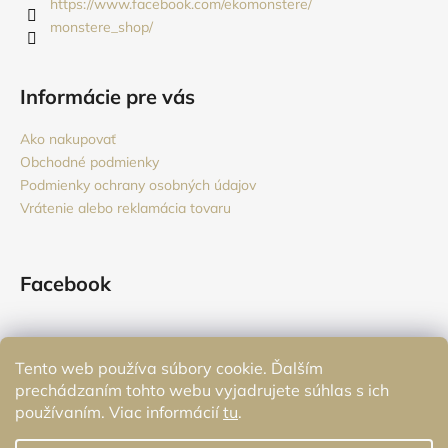
i
https://www.facebook.com/ekomonstere/
monstere_shop/
e
Informácie pre vás
Ako nakupovať
Obchodné podmienky
Podmienky ochrany osobných údajov
Vrátenie alebo reklamácia tovaru
Facebook
Tento web používa súbory cookie. Ďalším
Prijímame online platby
prechádzaním tohto webu vyjadrujete súhlas s ich
používaním. Viac informácií
tu
.