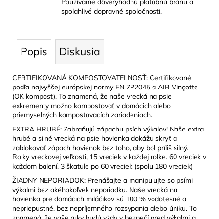
Používame dôveryhodnú platobnú bránu a
spoľahlivé dopravné spoločnosti.
Popis
Diskusia
CERTIFIKOVANÁ KOMPOSTOVATEĽNOSŤ: Certifikované
podľa najvyššej európskej normy EN 7P2045 a AIB Vinçotte
(OK kompost). To znamená, že naše vrecká na psie
exkrementy možno kompostovať v domácich alebo
priemyselných kompostovacích zariadeniach.
EXTRA HRUBÉ: Zabraňujú zápachu psích výkalov! Naše extra
hrubé a silné vrecká na psie hovienka dokážu skryť a
zablokovať zápach hovienok bez toho, aby bol príliš silný.
Rolky vreckovej veľkosti, 15 vreciek v každej rolke. 60 vreciek v
každom balení. 3 škatule po 60 vreciek (spolu 180 vreciek)
ŽIADNY NEPORIADOK: Prenášajte a manipulujte so psími
výkalmi bez akéhokoľvek neporiadku. Naše vrecká na
hovienka pre domácich miláčikov sú 100 % vodotesné a
nepriepustné, bez nepríjemného rozsypania alebo úniku. To
znamená, že vaše ruky budú vždy v bezpečí pred výkalmi a