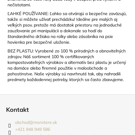
nečistotami.
ĽAHKÉ POUŽÍVANIE: Ľahko sa otvárajú a bezpečne zaväzujú,
takže si môžete užívať prechádzku! Ideálne pre malých aj
veľkých psov, pretože má dostatok priestoru na jednoduché
zauzľovanie pri manipulácii a dokonale sa hodí do
štandardného držiaka na rolky alebo zásobníka na psie
hovienka pre bezpečné uloženie.
BEZ PLASTU: Vyrobené zo 100 % prírodných a obnoviteľných
zdrojov. Náš sortiment 100 % certifikovaných
kompostovateľných výrobkov a alternatív bez plastu je určený
na domáce alebo firemné použitie v maloobchode a
pohostinstve. Naše výrobky sú navrhnuté tak, aby nahradili
predmety každodennej potreby, ktorých sa často zbavujeme.
Z
á
Kontakt
p
ä
obchod
@
monstere.sk
t
+421 948 949 586