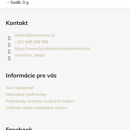
– Sodík: 0 g
Z
á
Kontakt
p
ä
obchod
@
monstere.sk
t
+421 948 949 586
i
https://www.facebook.com/ekomonstere/
monstere_shop/
e
Informácie pre vás
Ako nakupovať
Obchodné podmienky
Podmienky ochrany osobných údajov
Vrátenie alebo reklamácia tovaru
Facebook