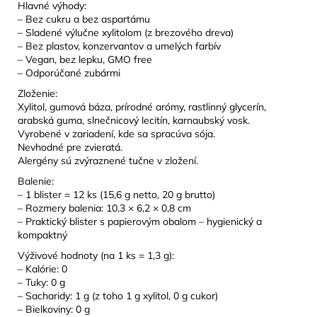
Hlavné výhody:
– Bez cukru a bez aspartámu
– Sladené výlučne xylitolom (z brezového dreva)
– Bez plastov, konzervantov a umelých farbív
– Vegan, bez lepku, GMO free
– Odporúčané zubármi
Zloženie:
Xylitol, gumová báza, prírodné arómy, rastlinný glycerín,
arabská guma, slnečnicový lecitín, karnaubský vosk.
Vyrobené v zariadení, kde sa spracúva sója.
Nevhodné pre zvieratá.
Alergény sú zvýraznené tučne v zložení.
Balenie:
– 1 blister = 12 ks (15,6 g netto, 20 g brutto)
– Rozmery balenia: 10,3 × 6,2 × 0,8 cm
– Praktický blister s papierovým obalom – hygienický a
kompaktný
Výživové hodnoty (na 1 ks = 1,3 g):
– Kalórie: 0
– Tuky: 0 g
– Sacharidy: 1 g (z toho 1 g xylitol, 0 g cukor)
– Bielkoviny: 0 g