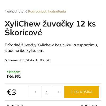
á
j
Priemerné
Neohodnotené
Podrobnosti hodnotenia
hodnotenie
s
produktu
XyliChew žuvačky 12 ks
ť
je
0,0
Škoricové
?
z
5
hviezdičiek.
Prírodné žuvačky Xylichew bez cukru a aspartámu,
sladené iba xylitolom.
HĽADAŤ
Môžeme doručiť do:
13.8.2026
Skladom
O
Kód:
962
d
p
€3
o
DO KOŠÍKA
r
Jednotková
ú
cena: