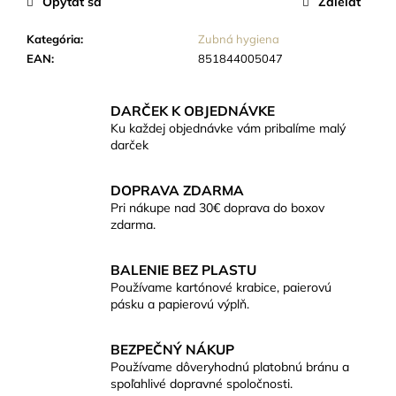
č
Opýtať sa
Zdieľať
a
m
Kategória
:
Zubná hygiena
e
EAN
:
851844005047
DARČEK K OBJEDNÁVKE
ČAJOVÁ
SVIEČKA
Ku každej objednávke vám pribalíme malý
ZO
darček
SÓJOVÉHO
VOSKU
20G
DOPRAVA ZDARMA
(BEZOBALOVÁ)
Pri nákupe nad 30€ doprava do boxov
zdarma.
€0,84
BALENIE BEZ PLASTU
Používame kartónové krabice, paierovú
pásku a papierovú výplň.
BEZPEČNÝ NÁKUP
Používame dôveryhodnú platobnú bránu a
spoľahlivé dopravné spoločnosti.