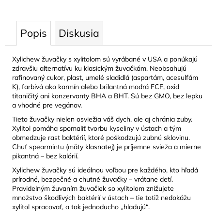
Popis
Diskusia
Xylichew žuvačky s xylitolom sú vyrábané v USA a ponúkajú
zdravšiu alternatívu ku klasickým žuvačkám. Neobsahujú
rafinovaný cukor, plast, umelé sladidlá (aspartám, acesulfám
K), farbivá ako karmín alebo brilantná modrá FCF, oxid
titaničitý ani konzervanty BHA a BHT. Sú bez GMO, bez lepku
a vhodné pre vegánov.
Tieto žuvačky nielen osviežia váš dych, ale aj chránia zuby.
Xylitol pomáha spomaliť tvorbu kyseliny v ústach a tým
obmedzuje rast baktérií, ktoré poškodzujú zubnú sklovinu.
Chuť spearmintu (mäty klasnatej) je príjemne svieža a mierne
pikantná – bez kalórií.
Xylichew žuvačky sú ideálnou voľbou pre každého, kto hľadá
prírodné, bezpečné a chutné žuvačky – vrátane detí.
Pravidelným žuvaním žuvačiek so xylitolom znižujete
množstvo škodlivých baktérií v ústach – tie totiž nedokážu
xylitol spracovať, a tak jednoducho „hladujú“.