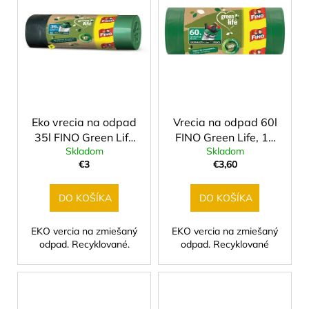
p
p
á
i
r
j
s
o
s
p
d
ť
r
u
?
o
k
d
t
Eko vrecia na odpad
Vrecia na odpad 60l
u
o
35l FINO Green Life
FINO Green Life, 18
k
v
Skladom
Skladom
zaťahovacie 15 ks
ks
t
HĽADAŤ
€3
€3,60
o
v
DO KOŠÍKA
DO KOŠÍKA
O
EKO vercia na zmiešaný
EKO vercia na zmiešaný
d
odpad. Recyklované.
odpad. Recyklované
p
o
r
ú