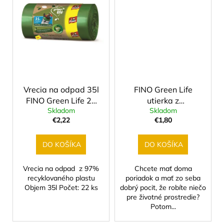
č
a
m
e
EKO
PERLÁTOR
HIHIPPO
Vrecia na odpad 35l
FINO Green Life
HP1055
FINO Green Life 22
utierka z
€8,46
Skladom
Skladom
ks
mikrovlákna,
€2,22
€1,80
recyklovaný PES 1 ks
DO KOŠÍKA
DO KOŠÍKA
Vrecia na odpad z 97%
Chcete mať doma
recyklovaného plastu
poriadok a mať zo seba
Objem 35l Počet: 22 ks
dobrý pocit, že robíte niečo
pre životné prostredie?
Potom...