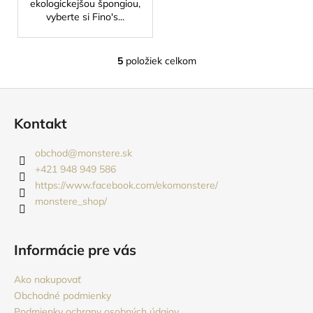
ekologickejšou špongiou,
vyberte si Fino's...
5
položiek celkom
O
v
Z
l
á
á
Kontakt
d
p
a
ä
obchod
@
monstere.sk
c
t
+421 948 949 586
i
i
https://www.facebook.com/ekomonstere/
e
monstere_shop/
e
p
r
v
Informácie pre vás
k
y
Ako nakupovať
v
Obchodné podmienky
ý
Podmienky ochrany osobných údajov