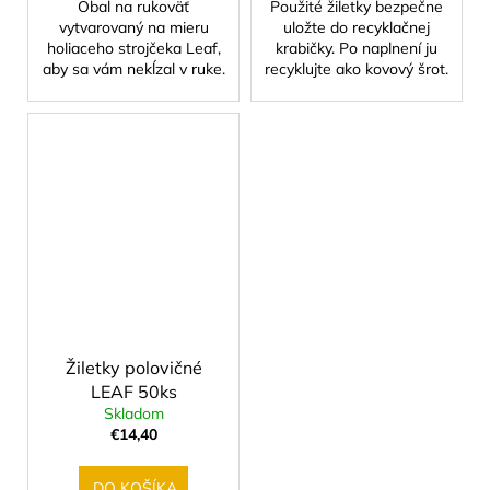
Obal na rukoväť
Použité žiletky bezpečne
vytvarovaný na mieru
uložte do recyklačnej
holiaceho strojčeka Leaf,
krabičky. Po naplnení ju
aby sa vám nekĺzal v ruke.
recyklujte ako kovový šrot.
Žiletky polovičné
LEAF 50ks
Skladom
€14,40
DO KOŠÍKA