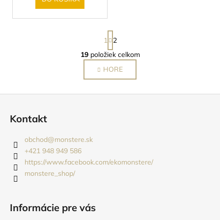
S
1
2
t
r
19
položiek celkom
O
á
v
HORE
n
l
k
o
á
Z
v
d
a
á
a
Kontakt
n
c
p
i
i
ä
e
obchod
@
monstere.sk
e
t
+421 948 949 586
p
i
https://www.facebook.com/ekomonstere/
r
monstere_shop/
e
v
k
y
Informácie pre vás
v