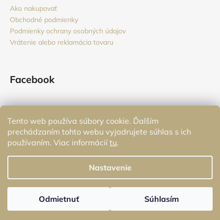
ý
Ako nakupovať
p
Obchodné podmienky
i
Podmienky ochrany osobných údajov
s
Vrátenie alebo reklamácia tovaru
u
Facebook
Tento web používa súbory cookie. Ďalším
Prijímame online platby
prechádzaním tohto webu vyjadrujete súhlas s ich
používaním. Viac informácií
tu
.
Nastavenie
Vytvoril Shoptet
Odmietnuť
Súhlasím
Copyright 2026
Monstere
. Všetky práva vyhradené.