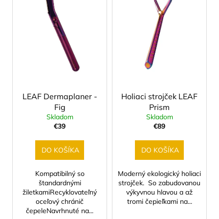
č
p
p
a
i
m
r
e
s
o
p
d
r
u
EKO
PERLÁTOR
o
k
HIHIPPO
d
t
HP1055
LEAF Dermaplaner -
Holiaci strojček LEAF
u
o
€8,46
Fig
Prism
k
v
Skladom
Skladom
t
€39
€89
o
v
DO KOŠÍKA
DO KOŠÍKA
Kompatibilný so
Moderný ekologický holiaci
štandardnými
strojček. So zabudovanou
žiletkamiRecyklovateľný
výkyvnou hlavou a až
oceľový chránič
tromi čepieľkami na...
čepeleNavrhnuté na...