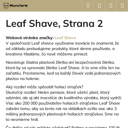
K
Prejsť
Hľadať
Náku
M
Prihláseni
na
o
obsah
Späť
Späť
košík
š
Leaf Shave
, Strana 2
í
Č
k
o
Webová stránka značky:
Leaf Shave
V spoločnosti Leaf shavce využívame inovácie to znamená, že
p
od základu prebudujeme produkty, ktoré denne používate, a
o
kreatívne hľadáme, čo nové môžeme priniesť.
t
Neexistuje žiadna plastová žiletka ani bezpečnostná žiletka,
r
ktorá by sa vyrovnala žiletke Leaf Shave. A to sme ešte len na
začiatku. Prestaneme, keď sa každý človek vzdá jednorazových
e
plastov na holenie.
b
Aký rozdiel môže spôsobiť holiaci strojček?
u
Skutočný rozdiel. Nielen peniaze, ktoré ušetrí, plast, ktorý
j
odstráni, ale aj akt investície do kvalitného výrobku, ktorý vydrží.
Viac ako 200 000 používateľov holiacich strojčekov Leaf Shave
e
zabráni tomu, aby sa tento rok na skládkach ocitlo viac ako 3
t
milióny jednorazových plastových holiacich strojčekov. Sme na
e
to nesmierne hrdí.
n
Čo ďalšie od nás môžete očakávať? Balíme a posielame 100 %