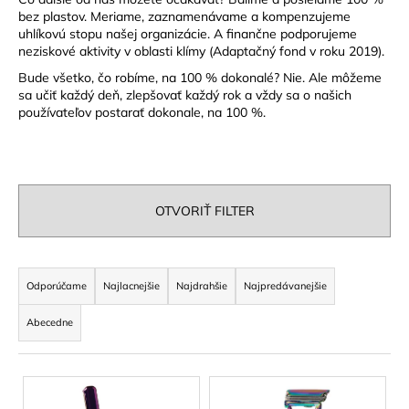
bez plastov. Meriame, zaznamenávame a kompenzujeme
á
uhlíkovú stopu našej organizácie. A finančne podporujeme
j
neziskové aktivity v oblasti klímy (Adaptačný fond v roku 2019).
s
Bude všetko, čo robíme, na 100 % dokonalé? Nie. Ale môžeme
ť
sa učiť každý deň, zlepšovať každý rok a vždy sa o našich
používateľov postarať dokonale, na 100 %.
?
OTVORIŤ FILTER
HĽADAŤ
R
a
Odporúčame
Najlacnejšie
Najdrahšie
Najpredávanejšie
O
d
d
Abecedne
p
e
o
n
r
V
i
ú
ý
e