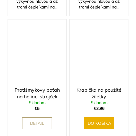
výkyvnou hlavou a až
výkyvnou hlavou a až
tromi čepieľkami na...
tromi čepieľkami na...
Protišmykový poťah
Krabička na použité
na holiaci strojček
žiletky
Skladom
Skladom
LEAF
€5
€3,96
DETAIL
DO KOŠÍKA